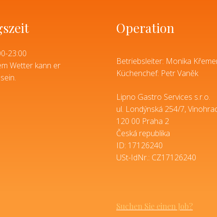
szeit
Operation
00-23:00
Betriebsleiter: Monika Křem
em Wetter kann er
Küchenchef: Petr Vaněk
sein.
Lipno Gastro Services s.r.o.
ul. Londýnská 254/7, Vinohra
120 00 Praha 2
Česká republika
ID: 17126240
USt-IdNr.: CZ17126240
Suchen Sie einen Job?