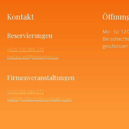
Kontakt
Öffnung
Mo - So:
12:
Reservierungen
Bei schlecht
geschlossen 
+420 720 985 270
restaurant@mololipno.cz
Firmenveranstaltungen
+420 606 644 677
sales@collectionhospitality.com